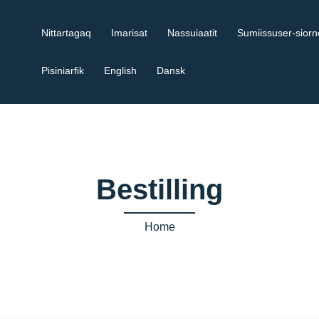
Nittartagaq
Imarisat
Nassuiaatit
Sumiissuser-sior
Pisiniarfik
English
Dansk
Bestilling
Home