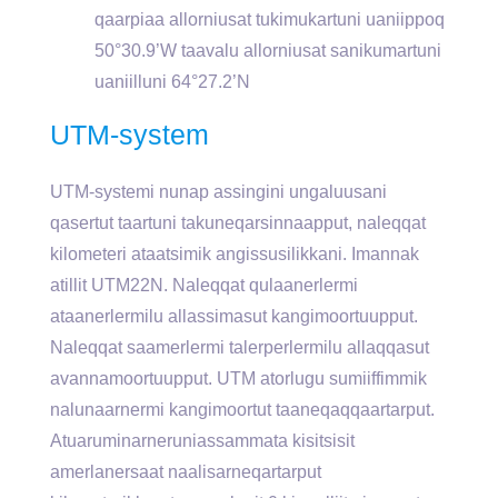
qaarpiaa allorniusat tukimukartuni uaniippoq
50°30.9’W taavalu allorniusat sanikumartuni
uaniilluni 64°27.2’N
UTM-system
UTM-systemi nunap assingini ungaluusani
qasertut taartuni takuneqarsinnaapput, naleqqat
kilometeri ataatsimik angissusilikkani. Imannak
atillit UTM22N. Naleqqat qulaanerlermi
ataanerlermilu allassimasut kangimoortuupput.
Naleqqat saamerlermi talerperlermilu allaqqasut
avannamoortuupput. UTM atorlugu sumiiffimmik
nalunaarnermi kangimoortut taaneqaqqaartarput.
Atuaruminarneruniassammata kisitsisit
amerlanersaat naalisarneqartarput