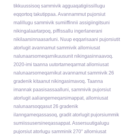
tikkuussisoq sammivik agguaqatigiissillugu
eqqortoq takutippaa. Avannammut pujorsiut
malillugu sammivik sumiiffinnii assigiingitsuni
nikingalaartarpoq, piffissallu ingerlanerani
nikilaarsinnaasarluni. Nuup eqqarisaani pujorsiutit
atorlugit avannamut sammivik allorniusat
nalunaarsorneqarnikuusunit nikingasinnaavoq.
2020-imi taanna uutortarneqarmat allorniusat
nalunaarsorneqarnikut avannamut sammivik 26
gradenik kitaanut nikingasimavoq. Taanna
imannak paasisassaalluni, sammivik pujorsiut
atorlugit aaliangerneqarsimappat, allorniusat
nalunaarsoqqasut 26 gradenik
ilanngarneqassasoq, gradit atorlugit pujorsiummik
sumiissusersineqassappat. Assersuutigalugu
pujorsiut atorlugu samminik 270° allorniusat