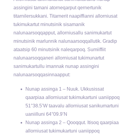
assingini tamani atorneqarput qernertunik
titarnilersukkani. Titarnerit naapiffianni allorniusat
tukimukartut minutsinik sisamanik
nalunaarsoqqapput, allorniusallu sanimukartut
minutsinik marlunnik nalunaarsoqqallutik. Gradip
ataatsip 60 minutsinik naleqarpoq. Sumiiffiit
nalunaarsoqqaneri allorniusat tukimunartut
sanimukartullu imannak nunap assingini
nalunaarsoqqasinnaapput:
Nunap assinga 1 – Nuuk. Ukkusissat
qaarpiaa allorniusat tukimukartuni uaniippoq
51°38.5’W taavalu allorniusat sanikumartuni
uaniilluni 64°09.9’N
Nunap assinga 2 – Qooqqut. Itisoq qaarpiaa
allorniusat tukimukartuni uaniippoq