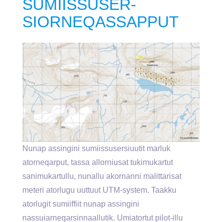
SUMIISSUSER-
SIORNEQASSAPPUT
Nunap assingini sumiissusersiuutit marluk
atorneqarput, tassa allorniusat tukimukartut
sanimukartullu, nunallu akornanni malittarisat
meteri atorlugu uuttuut UTM-system. Taakku
atorlugit sumiiffiit nunap assingini
nassuiarneqarsinnaallutik. Umiatortut pilot-illu