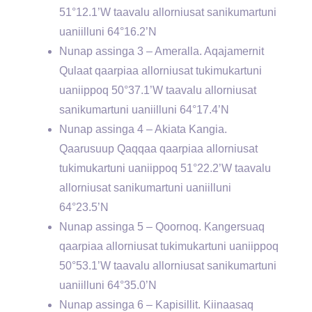
51°12.1’W taavalu allorniusat sanikumartuni
uaniilluni 64°16.2’N
Nunap assinga 3 – Ameralla. Aqajamernit
Qulaat qaarpiaa allorniusat tukimukartuni
uaniippoq 50°37.1’W taavalu allorniusat
sanikumartuni uaniilluni 64°17.4’N
Nunap assinga 4 – Akiata Kangia.
Qaarusuup Qaqqaa qaarpiaa allorniusat
tukimukartuni uaniippoq 51°22.2’W taavalu
allorniusat sanikumartuni uaniilluni
64°23.5’N
Nunap assinga 5 – Qoornoq. Kangersuaq
qaarpiaa allorniusat tukimukartuni uaniippoq
50°53.1’W taavalu allorniusat sanikumartuni
uaniilluni 64°35.0’N
Nunap assinga 6 – Kapisillit. Kiinaasaq