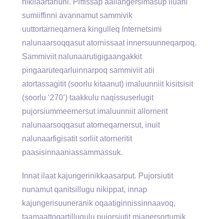
nikilaartarluni. Piffissap aaliangersimasup iluani
sumiiffinni avannamut sammivik
uuttortarneqarnera kingulleq Internetsimi
nalunaarsoqqasut atornissaat innersuunneqarpoq.
Sammiviit nalunaarutigigaangakkit
pingaaruteqarluinnarpoq sammiviit atii
atortassagitit (soorlu kitaanut) imaluunniit kisitsisit
(soorlu ‘270’) taakkulu naqissuserlugit
pujorsiummeernersut imaluunniit allornerit
nalunaarsoqqasut atorneqarnersut, inuit
nalunaarfigisatit sorliit atorneritit
paasisinnaaniassammassuk.
Innat ilaat kajungerinikkaasarput. Pujorsiutit
nunamut qanitsillugu nikippat, innap
kajungerisuuneranik oqaatiginnissinnaavoq,
taamaattoqartillugulu pujorsiutit mianersortumik