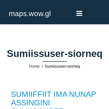
maps.wow.gl
Sumiissuser-siorneq
Home
/ Sumiissuser-siorneq
SUMIIFFIIT IMA NUNAP
ASSINGINI