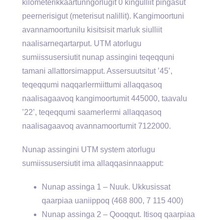
kilometerikkaartunngorlugit 0 kingulliit pingasut
peernerisigut (meterisut nalillit). Kangimoortuni
avannamoortunilu kisitsisit marluk siulliit
naalisarneqartarput. UTM atorlugu
sumiissusersiutit nunap assingini teqeqquni
tamani allattorsimapput. Assersuutsitut ’45’,
teqeqqumi naqqarlermiittumi allaqqasoq
naalisagaavoq kangimoortumit 445000, taavalu
’22’, teqeqqumi saamerlermi allaqqasoq
naalisagaavoq avannamoortumit 7122000.
Nunap assingini UTM system atorlugu
sumiissusersiutit ima allaqqasinnaapput:
Nunap assinga 1 – Nuuk. Ukkusissat
qaarpiaa uaniippoq (468 800, 7 115 400)
Nunap assinga 2 – Qooqqut. Itisoq qaarpiaa