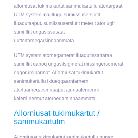
allorniusat tukimukartut sanimukartullu atortarpaat.
UTM system malillugu sumiissusersiutit
iluaqutaaput, sumiissusersiutit meterit atorlugit
sumiiffiit ungasissusaat
uuttortarneqarsinnaammata.
UTM system atorneqarnerat iluaqutissartaraa
sumiiffiit qanoq ungasitsiginerat missingersornerat
eqqoruminarmat. Allorniusat tukimukartut
sanimukartullu ikiueqqaarniarnerni
atorluarneqarsinnaaput ajunaalernermi
kalerriinermut atorneqarsinnaammata.
Allorniusat tukimukartut /
sanimukartutm
Allorniusat tukimukartut sanimukartullu nunap