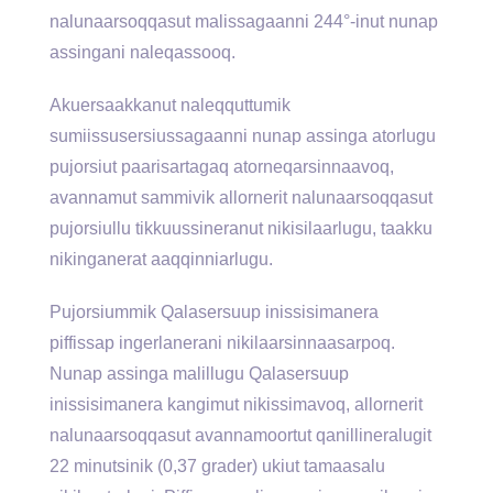
nalunaarsoqqasut malissagaanni 244°-inut nunap
assingani naleqassooq.
Akuersaakkanut naleqquttumik
sumiissusersiussagaanni nunap assinga atorlugu
pujorsiut paarisartagaq atorneqarsinnaavoq,
avannamut sammivik allornerit nalunaarsoqqasut
pujorsiullu tikkuussineranut nikisilaarlugu, taakku
nikinganerat aaqqinniarlugu.
Pujorsiummik Qalasersuup inissisimanera
piffissap ingerlanerani nikilaarsinnaasarpoq.
Nunap assinga malillugu Qalasersuup
inissisimanera kangimut nikissimavoq, allornerit
nalunaarsoqqasut avannamoortut qanillineralugit
22 minutsinik (0,37 grader) ukiut tamaasalu