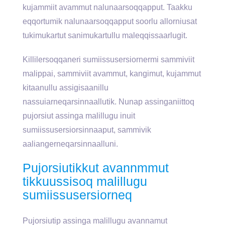
kujammiit avammut nalunaarsoqqapput. Taakku
eqqortumik nalunaarsoqqapput soorlu allorniusat
tukimukartut sanimukartullu maleqqissaarlugit.
Killilersoqqaneri sumiissusersiornermi sammiviit
malippai, sammiviit avammut, kangimut, kujammut
kitaanullu assigisaanillu
nassuiarneqarsinnaallutik. Nunap assinganiittoq
pujorsiut assinga malillugu inuit
sumiissusersiorsinnaaput, sammivik
aaliangerneqarsinnaalluni.
Pujorsiutikkut avannmmut
tikkuussisoq malillugu
sumiissusersiorneq
Pujorsiutip assinga malillugu avannamut