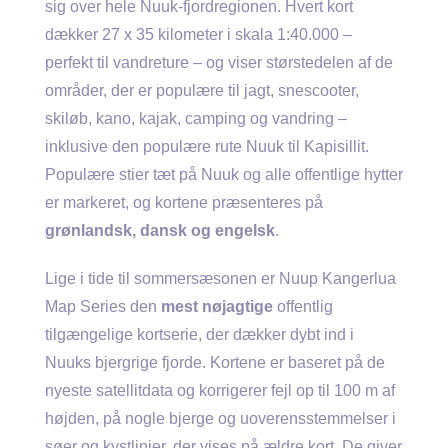
sig over hele Nuuk-fjordregionen. Hvert kort
dækker 27 x 35 kilometer i skala 1:40.000 –
perfekt til vandreture – og viser størstedelen af ​​de
områder, der er populære til jagt, snescooter,
skiløb, kano, kajak, camping og vandring –
inklusive den populære rute Nuuk til Kapisillit.
Populære stier tæt på Nuuk og alle offentlige hytter
er markeret, og kortene præsenteres på
grønlandsk, dansk og engelsk
.
Lige i tide til sommersæsonen er Nuup Kangerlua
Map Series den
mest nøjagtige
offentlig
tilgængelige kortserie, der dækker dybt ind i
Nuuks bjergrige fjorde. Kortene er baseret på de
nyeste satellitdata og korrigerer fejl op til 100 m af
højden, på nogle bjerge og uoverensstemmelser i
søer og kystlinjer, der vises på ældre kort. De giver