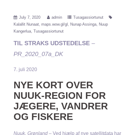
July 7, 2020
admin
Tusagassiortunut
Kalallit Nunaat
maps.wow.gl/gl
Nunap Assinga
Nuup
Kangerlua
Tusagassiortunut
TIL STRAKS UDSTEDELSE
–
PR_2020_07a_DK
7. juli 2020
NYE KORT OVER
NUUK-REGION FOR
JÆGERE, VANDRER
OG FISKERE
Nuuk, Grønland
– Ved hjælp af nye satellitdata har