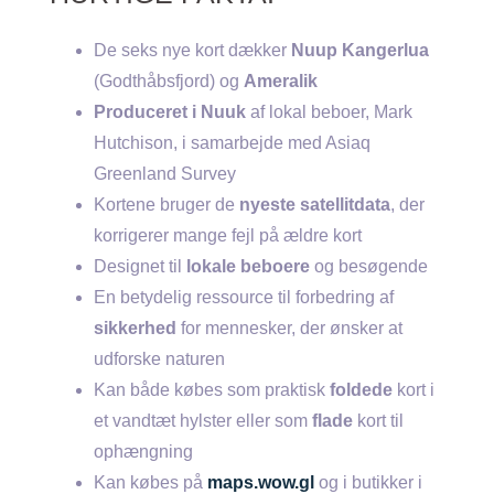
De seks nye kort dækker
Nuup Kangerlua
(Godthåbsfjord) og
Ameralik
Produceret i Nuuk
af lokal beboer, Mark
Hutchison, i samarbejde med Asiaq
Greenland Survey
Kortene bruger de
nyeste satellitdata
, der
korrigerer mange fejl på ældre kort
Designet til
lokale beboere
og besøgende
En betydelig ressource til forbedring af
sikkerhed
for mennesker, der ønsker at
udforske naturen
Kan både købes som praktisk
foldede
kort i
et vandtæt hylster eller som
flade
kort til
ophængning
Kan købes på
maps.wow.gl
og i butikker i