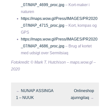
_07/MAP_4699_proc.jpg
– Kort-maker i
naturen
https://maps.wow.gl/Press/IMAGES/PR2020
_07/MAP_4715_proc.jpg
– Kort, kompas og
GPS
https://maps.wow.gl/Press/IMAGES/PR2020
_07/MAP_4686_proc.jpg
– Brug af kortet
med udsigt over Sermitsiaq
Fotokredit: © Mark T. Hutchison – maps.wow.gl –
2020
←
NUNAP ASSINGA
Onlineshop
1 – NUUK
ajunngilaq
→